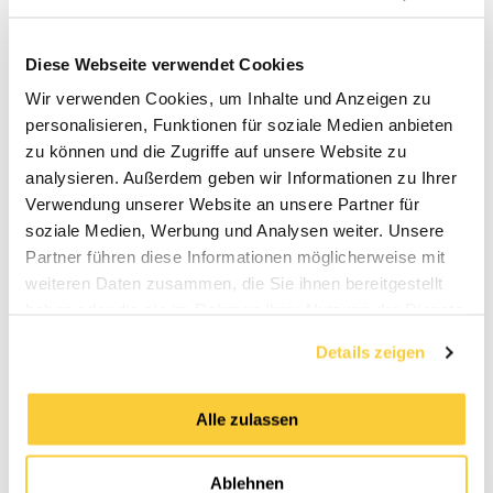
Sehen Sie sich die
Aufzeichnung der
Diese Webseite verwendet Cookies
Umfassendes Training
Wir verwenden Cookies, um Inhalte und Anzeigen zu
personalisieren, Funktionen für soziale Medien anbieten
zur Druckhaltung an
zu können und die Zugriffe auf unsere Website zu
analysieren. Außerdem geben wir Informationen zu Ihrer
Verwendung unserer Website an unsere Partner für
soziale Medien, Werbung und Analysen weiter. Unsere
Partner führen diese Informationen möglicherweise mit
Dieses Video kann nicht abgespielt werden, da
weiteren Daten zusammen, die Sie ihnen bereitgestellt
Sie die Speicherung von (Marketing-)Cookies
haben oder die sie im Rahmen Ihrer Nutzung der Dienste
abgelehnt haben. Wenn Sie dieses Video
gesammelt haben.
dennoch ansehen möchten, klicken Sie bitte
Details zeigen
auf die Schaltfläche unten, um Ihre
Einstellungen zu aktualisieren und Marketing-
Alle zulassen
Cookies zu akzeptieren.
Ablehnen
Meine Einstellungen aktualisieren