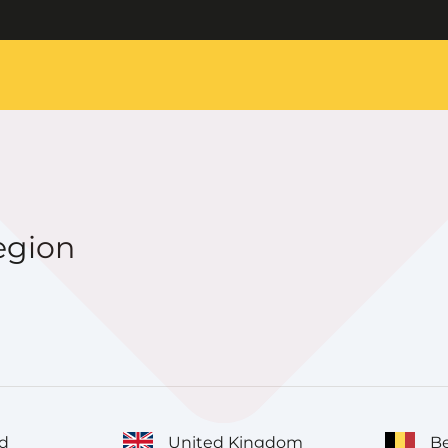
egion
d
United Kingdom
Be