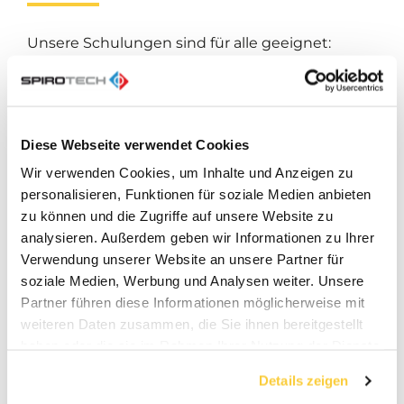
Unsere Schulungen sind für alle geeignet:
angehende Installateure und Studenten
Erfahrene Installateure, Ingenieure und
Berater
Diese Webseite verwendet Cookies
Technische und Facility Manager
Wir verwenden Cookies, um Inhalte und Anzeigen zu
personalisieren, Funktionen für soziale Medien anbieten
Die Teilnahme ist völlig kostenlos,
zu können und die Zugriffe auf unsere Website zu
also nutzen Sie sie!
analysieren. Außerdem geben wir Informationen zu Ihrer
Verwendung unserer Website an unsere Partner für
soziale Medien, Werbung und Analysen weiter. Unsere
Überblick über die
Partner führen diese Informationen möglicherweise mit
SpiroCademy-
weiteren Daten zusammen, die Sie ihnen bereitgestellt
haben oder die sie im Rahmen Ihrer Nutzung der Dienste
Schulungen
gesammelt haben.
Details zeigen