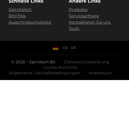
Schnelle Links
Andere Links
SpiroSelect
Produkte
BIM files
Serviceanfrage
Ausschreibungstexte
Kontaktieren Sie uns
Tools
DE - DE
© 2026 - Spirotech BV
Datenschutzerklärung
Cookie-Richtlinie
Allgemeine Geschäftsbedingungen
Impressum