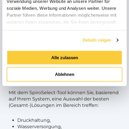
Verwendung unserer Website an unsere Partner für
Haben Sie Fragen zu unseren Produkten,
soziale Medien, Werbung und Analysen weiter. Unsere
unseren Lösungen oder benötigen Sie
Partner führen diese Informationen möglicherweise mit
Beratung von einem Experten? Zögern Sie
weiteren Daten zusammen, die Sie ihnen bereitgestellt
nicht und kontaktieren Sie uns.
haben oder die sie im Rahmen Ihrer Nutzung der Dienste
gesammelt haben.
Details zeigen
Wenden Sie sich an Spirotech
Alle zulassen
SpiroSelect für die besten
Lösungen
Ablehnen
Mit dem SpiroSelect-Tool können Sie, basierend
auf Ihrem System, eine Auswahl der besten
(Gesamt-)Lösungen im Bereich treffen:
Druckhaltung,
Wasserversorgung,