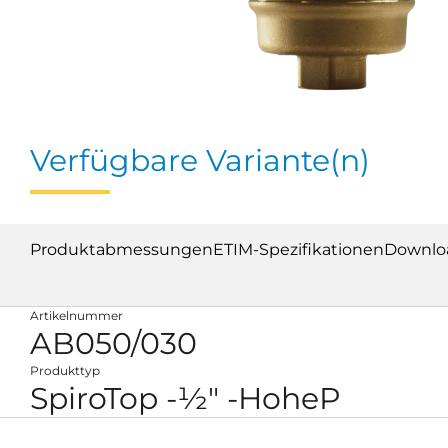
Verfügbare Variante(n)
Produktabmessungen
ETIM-Spezifikationen
Downlo
Artikelnummer
AB050/030
Produkttyp
SpiroTop -½" -HoheP