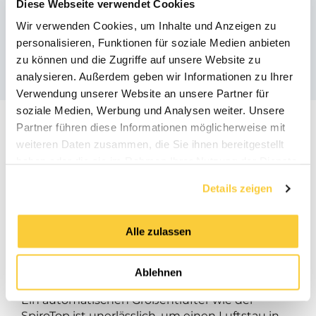
Diese Webseite verwendet Cookies
Ähnliche Produkte
Wir verwenden Cookies, um Inhalte und Anzeigen zu
personalisieren, Funktionen für soziale Medien anbieten
zu können und die Zugriffe auf unsere Website zu
analysieren. Außerdem geben wir Informationen zu Ihrer
Verwendung unserer Website an unsere Partner für
soziale Medien, Werbung und Analysen weiter. Unsere
Partner führen diese Informationen möglicherweise mit
weiteren Daten zusammen, die Sie ihnen bereitgestellt
haben oder die sie im Rahmen Ihrer Nutzung der Dienste
gesammelt haben.
Details zeigen
Optimale Platzierung des
SpiroTop automatischen
Alle zulassen
Großentlüfter
Ablehnen
Ein automatischen Großentlüfter wie der
SpiroTop ist unerlässlich, um einen Luftstau in