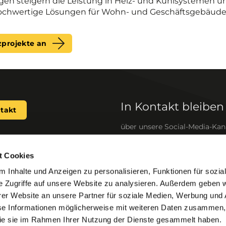
n steigern die Leistung in Heiz- und Kühlsystemen und
 hochwertige Lösungen für Wohn- und Geschäftsgebäude s
zprojekte an
In Kontakt bleiben
takt
über unsere Social-Media-Kan
t Cookies
haben wir zuverlässige,
Schnelle Links
 Inhalte und Anzeigen zu personalisieren, Funktionen für sozia
ckelt für Ihre Heizungs- und
SpiroSelect
e Zugriffe auf unsere Website zu analysieren. Außerdem geben w
vestitionen zu schützen.
BIM files
er Website an unsere Partner für soziale Medien, Werbung und 
sparen Energie, erhöhen den
en die Betriebszeit Ihres
Ausschreibungstexte
se Informationen möglicherweise mit weiteren Daten zusammen, 
 die sie im Rahmen Ihrer Nutzung der Dienste gesammelt haben.