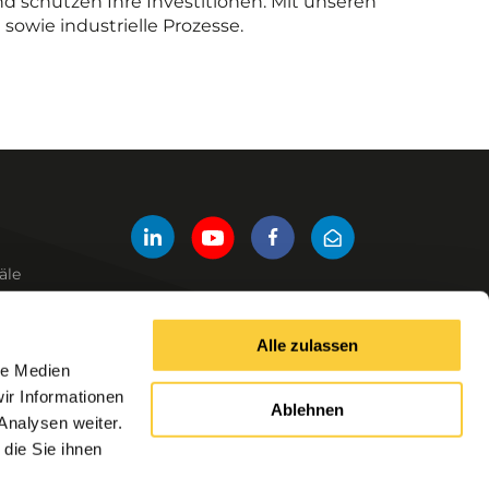
 schützen Ihre Investitionen. Mit unseren
owie industrielle Prozesse.
äle
Alle zulassen
Andere Links
le Medien
Produkte
ir Informationen
Ablehnen
Serviceanfrage
Analysen weiter.
Kontaktieren Sie uns
die Sie ihnen
Tools