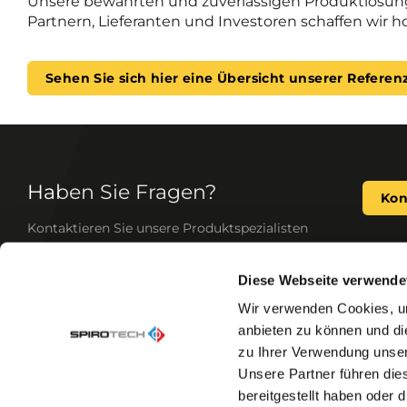
Unsere bewährten und zuverlässigen Produktlösunge
Partnern, Lieferanten und Investoren schaffen wir
Sehen Sie sich hier eine Übersicht unserer Referen
Haben Sie Fragen?
Kon
Kontaktieren Sie unsere Produktspezialisten
Diese Webseite verwende
Als führender Experte für Systemwasserqualität 
Wir verwenden Cookies, um
standard- und kundenspezifische Lösungen entwi
anbieten zu können und di
Kühlanlagen, um die Leistung zu steigern und In
zu Ihrer Verwendung unser
Unsere Produkte unterstützen Sie vielfach: Sie 
Komfort, verringern den Verschleiß und maximier
Unsere Partner führen die
HVAC-Systems.
bereitgestellt haben oder