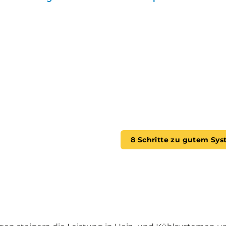
 die Speicherung von (Marketing-)Cookies abgelehnt h
en, um Ihre Einstellungen zu aktualisieren und Marketin
8 Schritte zu gutem Sy