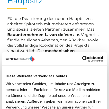
Hauptsitz
Für die Realisierung des neuen Hauptsitzes
arbeitet Spirotech mit mehreren erfahrenen
und spezialisierten Partnern zusammen. Das
Bauunternehmen L. van de Ven
aus Veghel ist
für die baulichen Arbeiten, den Rückbau sowie
die vollständige Koordination des Projekts
verantwortlich. Die
mechanischen
Installationen
werden von
Van Hout
Installatietechniek
aus Veldhoven ausgeführt,
die
elektrotechnischen Installationen
von
Elektro Vogels
aus Helmond. Das
Prozess- und
Diese Webseite verwendet Cookies
Projektmanagement
des gesamten Vorhabens
wird von
Laride
aus Veldhoven begleitet. In
Wir verwenden Cookies, um Inhalte und Anzeigen zu
dieser Rolle unterstützt Laride Spirotech bei der
personalisieren, Funktionen für soziale Medien anbieten
Planungs- und Entscheidungsfindung sowie
zu können und die Zugriffe auf unsere Website zu
bei der Steuerung von Terminplanung, Qualität
analysieren. Außerdem geben wir Informationen zu Ihrer
und Budget, mit dem Ziel einer sorgfältigen
Verwendung unserer Website an unsere Partner für