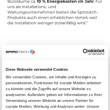
Büroräume ca.
10 % Energiekosten im Jahr
. Für
uns als Installations- und
Wartungsunternehmen bieten die Spirotech-
Produkte auch einen erheblichen Vorteil, weil
die Installation weniger störanfällig wird.“
Fachwissen, Qualität und
Reaktionsgeschwindigkeit
„Die wichtigsten Gründe für die
Diese Webseite verwendet Cookies
Zusammenarbeit mit Spirotech sind für uns das
Wir verwenden Cookies, um Inhalte und Anzeigen zu
vorhandene Fachwissen und die Erfahrung auf
personalisieren, Funktionen für soziale Medien anbieten
dem Gebiet des Installationswesens, die
zu können und die Zugriffe auf unsere Website zu
Qualität der Produkte und die
analysieren. Außerdem geben wir Informationen zu Ihrer
Reaktionsgeschwindigkeit bei Anfragen“, erklärt
Verwendung unserer Website an unsere Partner für
Verdoold. „In der Vergangenheit haben wir
soziale Medien, Werbung und Analysen weiter. Unsere
Entlüfter und Schlammabscheider von einem