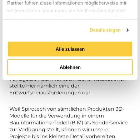
anderen Hersteller verwendet, aber die sind
Partner führen diese Informationen möglicherweise mit
nicht so robust und jahrelang zuverlässig wie
weiteren Daten zusammen, die Sie ihnen bereitgestellt
die Spirotech-Produkte.
haben oder die sie im Rahmen Ihrer Nutzung der Dienste
gesammelt haben.
Details zeigen
Alle zulassen
Der kürzlich auf den Markt gekommene
SpiroVent Superior S250-Vakuumentgaser ist für
dieses Projekt die ideale Lösung aufgrund
Ablehnen
seiner kompakten Abmessungen. Der
verfügbare Raum für technische Installationen
stellte hier nämlich eine der
Entwurfsherausforderungen dar.
Weil Spirotech von sämtlichen Produkten 3D-
Modelle für die Verwendung in einem
Bauinformationsmodell (BIM) als Sonderservice
zur Verfügung stellt, können wir unsere
Projekte bis ins kleinste Detail vorbereiten.