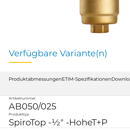
Verfügbare Variante(n)
Produktabmessungen
ETIM-Spezifikationen
Downlo
Artikelnummer
AB050/025
Produkttyp
SpiroTop -½" -HoheT+P