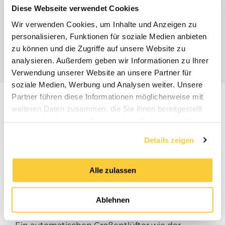
Diese Webseite verwendet Cookies
Wir verwenden Cookies, um Inhalte und Anzeigen zu
Ähnliche Produkte
personalisieren, Funktionen für soziale Medien anbieten
zu können und die Zugriffe auf unsere Website zu
analysieren. Außerdem geben wir Informationen zu Ihrer
Verwendung unserer Website an unsere Partner für
soziale Medien, Werbung und Analysen weiter. Unsere
Partner führen diese Informationen möglicherweise mit
weiteren Daten zusammen, die Sie ihnen bereitgestellt
haben oder die sie im Rahmen Ihrer Nutzung der Dienste
gesammelt haben.
Details zeigen
Optimale Platzierung des
SpiroTop automatischen
Alle zulassen
Großentlüfter
Ablehnen