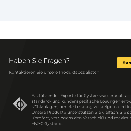
Haben Sie Fragen?
Kon
Kontaktieren Sie unsere Produktspezialisten
Als führender Experte für Systemwasserqualität 
standard- und kundenspezifische Lösungen entwi
Kühlanlagen, um die Leistung zu steigern und In
Unsere Produkte unterstützen Sie vielfach: Sie 
Komfort, verringern den Verschleiß und maximier
HVAC-Systems.