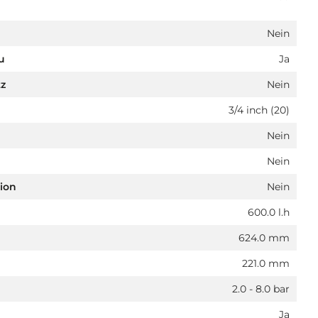
Nein
u
Ja
z
Nein
3/4 inch (20)
Nein
Nein
ion
Nein
600.0 l.h
624.0 mm
221.0 mm
2.0 - 8.0 bar
Ja