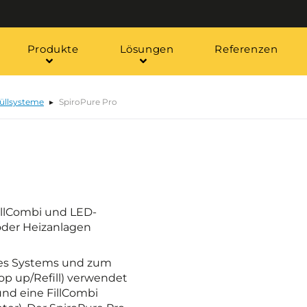
Produkte
Lösungen
Referenzen
füllsysteme
SpiroPure Pro
FüllCombi und LED-
 oder Heizanlagen
des Systems und zum
p up/Refill) verwendet
und eine FillCombi