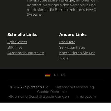
vielfach: Sie sparen Energie, erhöhen den
Komfort, verringern den Verschleiß und
maximieren die Betriebszeit Ihres HVAC-
Systems.
Schnelle Links
Andere Links
SpiroSelect
Produkte
BIM files
Serviceanfrage
Ausschreibungstexte
Kontaktieren Sie uns
Tools
DE - DE
© 2026 - Spirotech BV
Datenschutzerklärung
Cookie-Richtlinie
Allgemeine Geschäftsbedingungen
Impressum