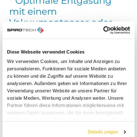
* Optimale Entgasung
mit einem
Vakuumentgaser oder
Luftabscheider
Diese Webseite verwendet Cookies
Unter Berücksichtigung der Richtlinien
Wir verwenden Cookies, um Inhalte und Anzeigen zu
VDI4708 und VDI2035 empfiehlt Spirotech die
personalisieren, Funktionen für soziale Medien anbieten
Verwendung eines separaten Vakuumentgasers
zu können und die Zugriffe auf unsere Website zu
oder Mikroblasen-Luftabscheider, um eine
optimale Entgasungsleistung in Heiz- und
analysieren. Außerdem geben wir Informationen zu Ihrer
Kühlsystemen zu gewährleisten.
Verwendung unserer Website an unsere Partner für
soziale Medien, Werbung und Analysen weiter. Unsere
Partner führen diese Informationen möglicherweise mit
Unser Sortiment Vakuumentgaser
weiteren Daten zusammen, die Sie ihnen bereitgestellt
haben oder die sie im Rahmen Ihrer Nutzung der Dienste
Unser Sortiment Mikroblasen-
gesammelt haben.
Luftabscheider
Details zeigen