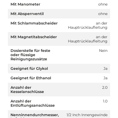
Mit Manometer
ohne
Mit Absperrventil
ohne
Mit Schlammabscheider
an der
Hauptrücklaufleitung
Mit Magnetitabscheider
an der
Hauptrücklaufleitung
Dosierstelle für feste
Nein
oder flüssige
Reinigungszusätze
Geeignet für Glykol
Ja
Geeignet für Ethanol
Ja
Anzahl der
2.0
Kesselanschlüsse
Anzahl der
1.0
Entlüftungsanschlüsse
Nenninnendurchmesser,
1/2 Inch Innengewinde