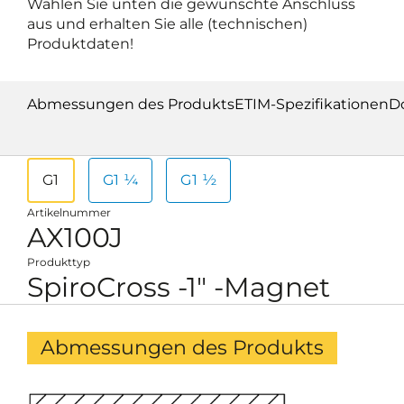
Wählen Sie unten die gewünschte Anschluss
aus und erhalten Sie alle (technischen)
Produktdaten!
Abmessungen des Produkts
ETIM-Spezifikationen
D
G1
G1 ¼
G1 ½
Artikelnummer
AX100J
Produkttyp
SpiroCross -1" -Magnet
Abmessungen des Produkts