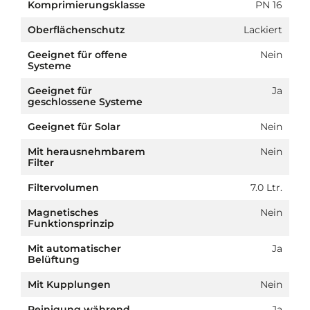
Komprimierungsklasse
PN 16
Oberflächenschutz
Lackiert
Geeignet für offene
Nein
Systeme
Geeignet für
Ja
geschlossene Systeme
Geeignet für Solar
Nein
Mit herausnehmbarem
Nein
Filter
Filtervolumen
7.0 Ltr.
Magnetisches
Nein
Funktionsprinzip
Mit automatischer
Ja
Belüftung
Mit Kupplungen
Nein
Reinigung während
Ja