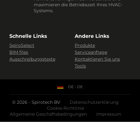
maximieren die Betriebszeit Ihres HVAC-
Systems.
Schnelle Links
Andere Links
SpiroSelect
Produkte
BIM files
Serviceanfrage
Ausschreibungstexte
Kontaktieren Sie uns
Tools
DE - DE
© 2026 - Spirotech BV
Datenschutzerklärung
Cookie-Richtlinie
Allgemeine Geschäftsbedingungen
Impressum