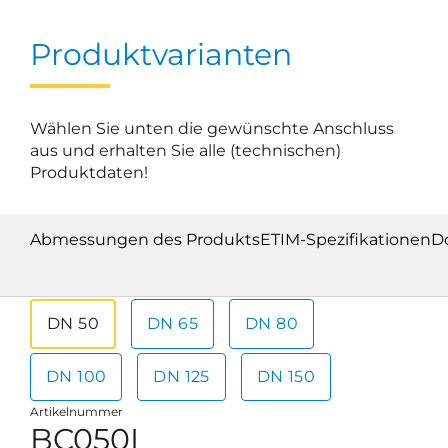
Produktvarianten
Wählen Sie unten die gewünschte Anschluss
aus und erhalten Sie alle (technischen)
Produktdaten!
Abmessungen des Produkts
ETIM-Spezifikationen
D
DN 50
DN 65
DN 80
DN 100
DN 125
DN 150
Artikelnummer
BC050L