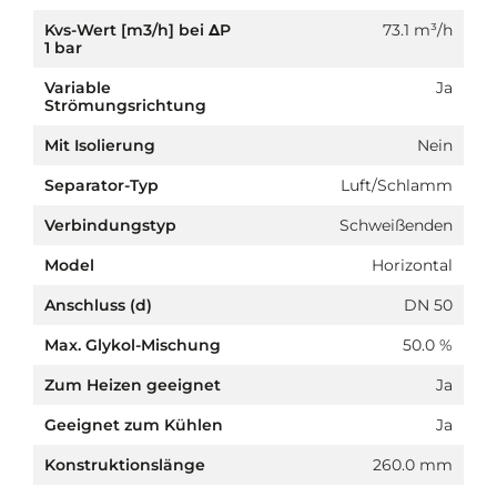
Kvs-Wert [m3/h] bei ΔP
73.1 m³/h
1 bar
Variable
Ja
Strömungsrichtung
Mit Isolierung
Nein
Separator-Typ
Luft/Schlamm
Verbindungstyp
Schweißenden
Model
Horizontal
Anschluss (d)
DN 50
Max. Glykol-Mischung
50.0 %
Zum Heizen geeignet
Ja
Geeignet zum Kühlen
Ja
Konstruktionslänge
260.0 mm