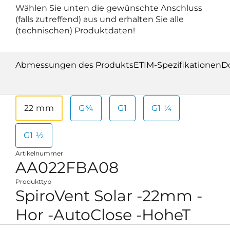
Wählen Sie unten die gewünschte Anschluss
(falls zutreffend) aus und erhalten Sie alle
(technischen) Produktdaten!
Abmessungen des Produkts
ETIM-Spezifikationen
D
22 mm
G¾
G1
G1 ¼
G1 ½
Artikelnummer
AA022FBA08
Produkttyp
SpiroVent Solar -22mm -
Hor -AutoClose -HoheT