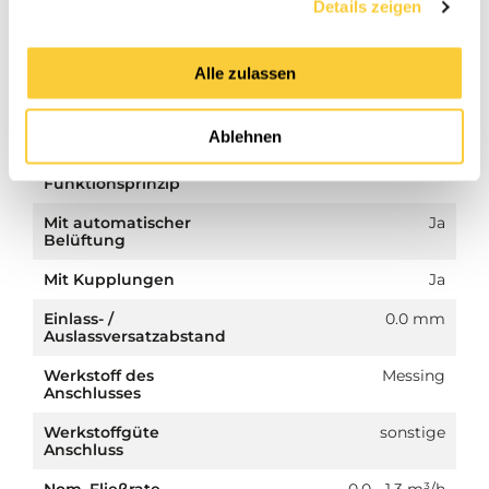
Details zeigen
Geeignet für Solar
Ja
Mit herausnehmbarem
Nein
Alle zulassen
Filter
Filtervolumen
0.18 Ltr.
Ablehnen
Magnetisches
Nein
Funktionsprinzip
Mit automatischer
Ja
Belüftung
Mit Kupplungen
Ja
Einlass- /
0.0 mm
Auslassversatzabstand
Werkstoff des
Messing
Anschlusses
Werkstoffgüte
sonstige
Anschluss