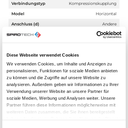
Verbindungstyp
Kompressionskupplung
Model
Horizontal
Anschluss (d)
Andere
Max. Glykol-Mischung
50.0 %
Zum Heizen geeignet
Nein
Diese Webseite verwendet Cookies
Geeignet zum Kühlen
Nein
Wir verwenden Cookies, um Inhalte und Anzeigen zu
Außenrohrdurchmesser
22.0 mm
personalisieren, Funktionen für soziale Medien anbieten
Konstruktionslänge
105.0 mm
zu können und die Zugriffe auf unsere Website zu
analysieren. Außerdem geben wir Informationen zu Ihrer
Komprimierungsklasse
PN 10
Verwendung unserer Website an unsere Partner für
Oberflächenschutz
Unbehandelt
soziale Medien, Werbung und Analysen weiter. Unsere
Partner führen diese Informationen möglicherweise mit
Geeignet für offene
Nein
Systeme
weiteren Daten zusammen, die Sie ihnen bereitgestellt
haben oder die sie im Rahmen Ihrer Nutzung der Dienste
Geeignet für
Ja
gesammelt haben.
geschlossene Systeme