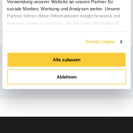
Verwendung unserer Website an unsere Partner für
Downloads
soziale Medien, Werbung und Analysen weiter. Unsere
Partner führen diese Informationen möglicherweise mit
weiteren Daten zusammen, die Sie ihnen bereitgestellt
Produktdatenblatt
haben oder die sie im Rahmen Ihrer Nutzung der Dienste
pdf
gesammelt haben.
Details zeigen
Alle zulassen
Passende Produkte
Ablehnen