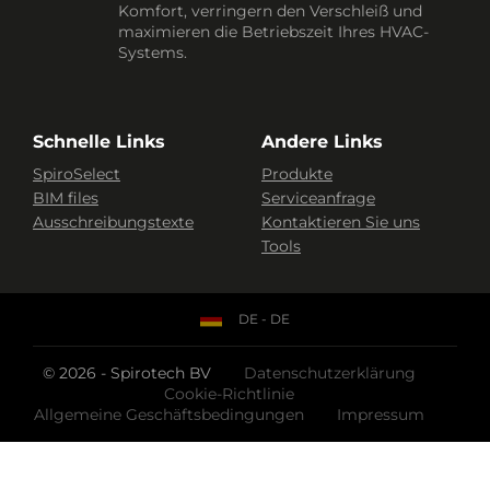
Komfort, verringern den Verschleiß und
maximieren die Betriebszeit Ihres HVAC-
Systems.
Schnelle Links
Andere Links
SpiroSelect
Produkte
BIM files
Serviceanfrage
Ausschreibungstexte
Kontaktieren Sie uns
Tools
DE - DE
© 2026 - Spirotech BV
Datenschutzerklärung
Cookie-Richtlinie
Allgemeine Geschäftsbedingungen
Impressum