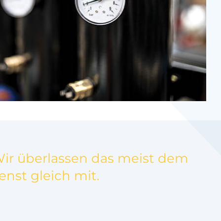
 Wir überlassen das meist dem
nst gleich mit.